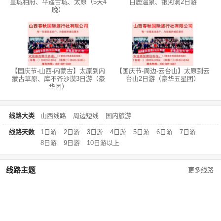
皇城相府、平遥古城、太原（5天4
白鹿温泉、银河洞2日游
晚）
【国庆节-山西-内蒙古】太原到内
【国庆节-周边-云台山】太原到云
蒙古草原、库不齐沙漠3日游（豪
台山2日游（豪华五星团）
华团）
线路大类
山西线路
周边短线
国内旅游
线路天数
1日游
2日游
3日游
4日游
5日游
6日游
7日游
8日游
9日游
10日游以上
线路主题
更多线路