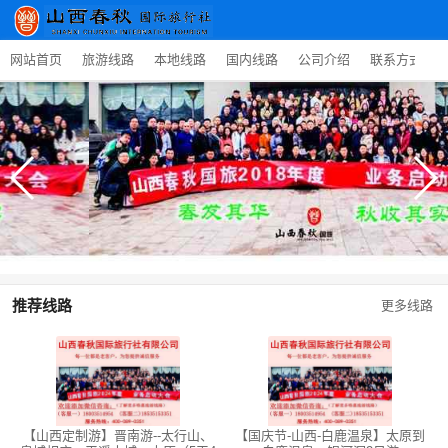
网站首页
旅游线路
本地线路
国内线路
公司介绍
联系方式
推荐线路
更多线路
【山西定制游】晋南游--太行山、
【国庆节-山西-白鹿温泉】太原到