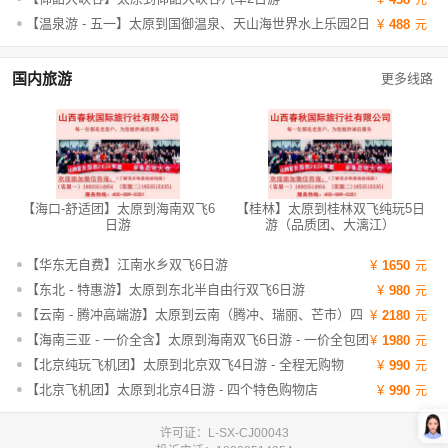
【温泉游 - 五一】太原到国御温泉、天山海世界水上乐园2日
488
游
国内旅游
更多线路
【海口-舒适团】太原到海南双飞6
【桂林】太原到桂林双飞纯玩5日
日游
游（品质团、大漓江）
【华东无自费】江南水乡双飞6日游
1650
【东北 - 特惠游】太原到东北半自由行双飞6日游
980
【云南 - 腾冲高端游】太原到云南（腾冲、瑞丽、芒市）四
2180
飞6日游 - 特惠游
【海南三亚 - 一价全含】太原到海南双飞6日游 - 一价全包团
1980
【北京纯玩飞机团】太原到北京双飞4日游 - 全程无购物
990
【北京飞机团】太原到北京4日游 - 四个特色购物店
990
许可证：L-SX-CJ00043