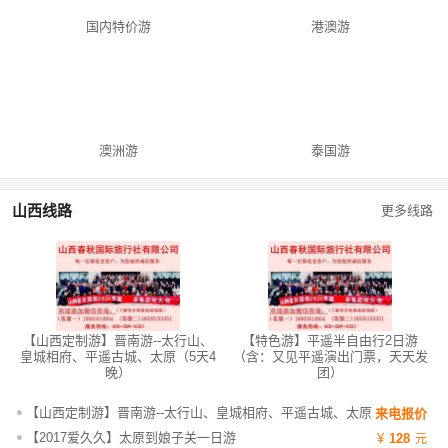
国内特价游
港澳游
澳洲游
泰国游
山西线路
更多线路
【山西定制游】晋南游--太行山、
【特色游】平遥半自由行2日游
皇城相府、平遥古城、太原（5天4
（含：又见平遥演出门票，天天发
晚）
团）
【山西定制游】晋南游--太行山、皇城相府、平遥古城、太原
来电报价
（5天4晚）
【2017爱久久】太原到娘子关一日游
128